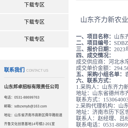
办公环境
下载专区
山东齐力新农
下载专区
一、项目名称：
山东
下载专区
二、项目编号：
SDBZ
三、报价日期：
202
四、成交情况：
成交供应商：河北水
成交单价金额：
294.
联系我们
CONTACT US
五、采购小组名单：
六、
联系方式：
1.采购人：
山东齐力
山东邦卓招标有限责任公司
地址：山东省德州市
电话：0531-88699763
联系方式：
15306400
2.采购代理机构：山
邮箱：sdbzxmyb@163.com
地址：济南市历下区
地址：山东省济南市高新区舜华路街道
联系人：赵经理、吕
联系电话：
0531-886
齐鲁文化创意基地14号楼2-201室